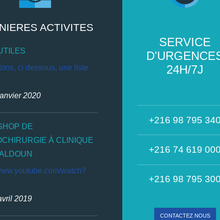
NIERES ACTIVITES
SERVICE
UTILES
D'URGENCE
24H/7J
ons, ci dessous, une liste
janvier 2020
+216 98 795 34
HOP DE
OCHIRURGIE À CLINIQUE
+216 74 619 00
HALDOUN
/www.youtube.com/watch?
+216 98 795 30
avril 2019
CONTACTEZ NOUS