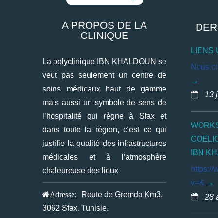
A PROPOS DE LA
DER
CLINIQUE
LIENS 
La polyclinique IBN KHALDOUN se
Nous cit
veut pas seulement un centre de
soins médicaux haut de gamme
13 
mais aussi un symbole de sens de
l’hospitalité qui règne à Sfax et
WORKS
dans toute la région, c’est ce qui
COELI
justifie la qualité des infrastructures
IBN K
médicales et à l’atmosphère
https:/
chaleureuse des lieux
v=K
Adresse:
Route de Gremda Km3,
28 
3062 Sfax. Tunisie.