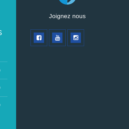
Joignez nous
S
0
0
0