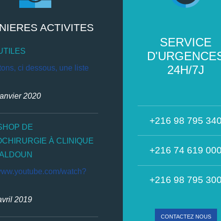
NIERES ACTIVITES
SERVICE
UTILES
D'URGENCE
24H/7J
ons, ci dessous, une liste
janvier 2020
+216 98 795 34
HOP DE
OCHIRURGIE À CLINIQUE
+216 74 619 00
HALDOUN
/www.youtube.com/watch?
+216 98 795 30
avril 2019
CONTACTEZ NOUS