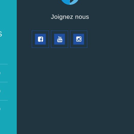
Joignez nous
S
0
0
0