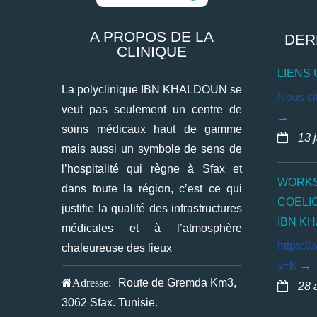
A PROPOS DE LA
DER
CLINIQUE
LIENS 
La polyclinique IBN KHALDOUN se
Nous cit
veut pas seulement un centre de
soins médicaux haut de gamme
13 
mais aussi un symbole de sens de
l’hospitalité qui règne à Sfax et
WORKS
dans toute la région, c’est ce qui
COELI
justifie la qualité des infrastructures
IBN K
médicales et à l’atmosphère
https:/
chaleureuse des lieux
v=K
Adresse:
Route de Gremda Km3,
28 
3062 Sfax. Tunisie.