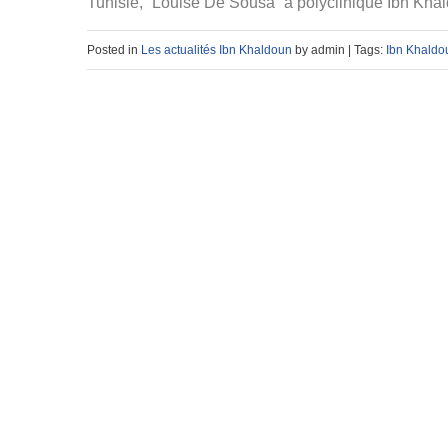
Tunisie, “Louise De Sousa” à polyclinique Ibn Kha
Posted in
Les actualités Ibn Khaldoun
by admin | Tags:
Ibn Khaldo