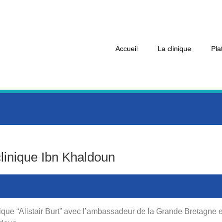
Accueil
La clinique
Pla
yclinique Ibn Khaldoun
frique “Alistair Burt” avec l’ambassadeur de la Grande Bretagne 